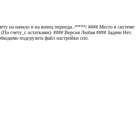
у на начало и на конец периода. /****/ #### Место в системе
о счету_с остатками). #### Версия Любая #### Задачи Нет.
обходимо подгрузить файл настройки спо.