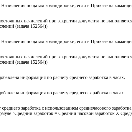
 Начисления по датам командировки, если в Приказе на команди
т постоянных начислений при закрытии документа не выполняетс
лений (задача 152564)).
 Начисления по датам командировки, если в Приказе на команди
т постоянных начислений при закрытии документа не выполняетс
лений (задача 152564)).
добавлена информация по расчету среднего заработка в часах.
добавлена информация по расчету среднего заработка в часах.
ет среднего заработка с использованием среднечасового заработ
формуле "Средний заработок = Средний часовой заработок Х Сред