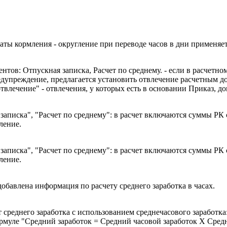
аты кормления - округление при переводе часов в дни применяет
ов: Отпускная записка, Расчет по среднему. - если в расчетном
едупреждение, предлагается установить отвлечение расчетным д
твлечение" - отвлечения, у которых есть в основании Приказ, д
записка", "Расчет по среднему": в расчет включаются суммы РК 
ление.
записка", "Расчет по среднему": в расчет включаются суммы РК 
ление.
добавлена информация по расчету среднего заработка в часах.
ет среднего заработка с использованием среднечасового заработ
формуле "Средний заработок = Средний часовой заработок Х Сред